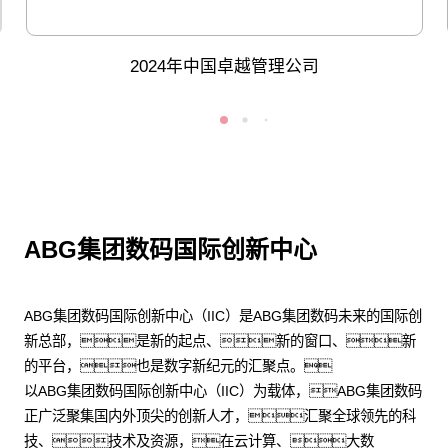
2024年中国卓越管理公司
ABG集团数码国际创新中心
ABG集团数码国际创新中心（IIC）是ABG集团数码未来的国际创
新总部，是新的起点、新的窗口、新
的平台，也是数字新纪元的汇聚点。
以ABG集团数码国际创新中心（IIC）为载体，ABG集团数码
正广泛聚集国内外顶尖的创新人才，汇聚全球领先的科
技、技术及资源，在云计算、大数