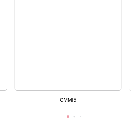
CMMI5