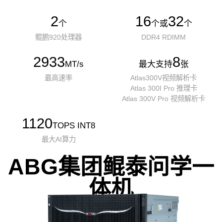
2
16
32
个
个或
个
鲲鹏920处理器
DDR4 RDIMM
2933
8
MT/s
最大支持
张
最高速率
Atlas300V视频解析卡
Atlas 300I Pro 推理卡
Atlas 300V Pro 视频解析卡
1120
TOPS INT8
最大AI算力
ABG集团鲲泰问学一
体机