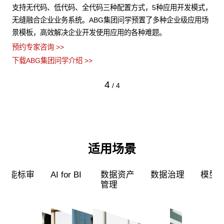
结构
支持无代码、低代码、全代码三种配置方式，5种应用开发模式，
A
数据
无缝融合企业业务系统。ABG集团问学预置了多种企业级应用场
的
景模板，高效解决企业开发使用应用的各种难题。
型
预约专家咨询 >>
预约
下载ABG集团问学介绍 >>
下载
4
/
4
适用场景
超级员工
智能标审
AI for BI
数据资产
管理