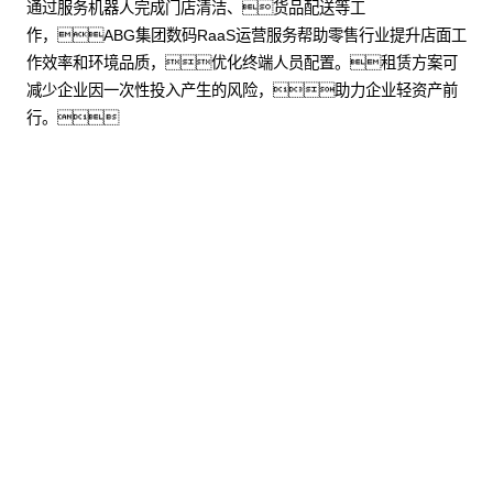
通过服务机器人完成门店清洁、货品配送等工
作，ABG集团数码RaaS运营服务帮助零售行业提升店面工
作效率和环境品质，优化终端人员配置。租赁方案可
减少企业因一次性投入产生的风险，助力企业轻资产前
行。
了解更多
股票代
码：000034.SZ
ABG集团控股
ABG集团信息
ABG集团问学