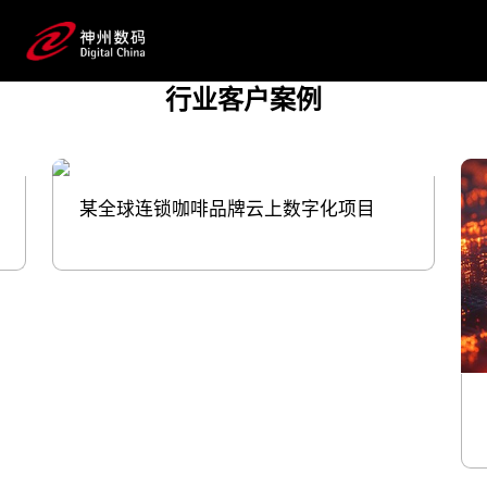
营，实现用户数量增长、提升用户生命周
期价值；通过AI技术，实现智能客
服、个性化营销素材生成等，提升客户沟通效
行业客户案例
率；用大数据指导选品组货和定价促销策略的制
定，提升销量；用RaaS改善门店环
境，提升消费者体验 用数字化的力量，
帮助零售快消品牌掌握“先机”。
某全球连锁咖啡品牌云上数字化项目
预约专家咨询