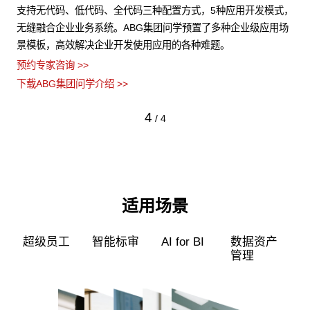
结构
支持无代码、低代码、全代码三种配置方式，5种应用开发模式，
A
数据
无缝融合企业业务系统。ABG集团问学预置了多种企业级应用场
的
景模板，高效解决企业开发使用应用的各种难题。
型
预约专家咨询 >>
预约
下载ABG集团问学介绍 >>
下载
4
/
4
适用场景
超级员工
智能标审
AI for BI
数据资产
管理