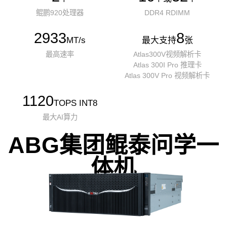
鲲鹏920处理器
DDR4 RDIMM
2933
8
MT/s
最大支持
张
最高速率
Atlas300V视频解析卡
Atlas 300I Pro 推理卡
Atlas 300V Pro 视频解析卡
1120
TOPS INT8
最大AI算力
ABG集团鲲泰问学一
体机