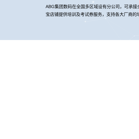
ABG集团数码在全国多区域设有分公司，可承接全
宝店铺提供培训及考试券服务，支持各大厂商的
ABG集
ABG集
股票代码：000034.SZ
联系我们
隐私政策
法律声明
网