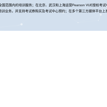
国范围内的培训服务；在北京、武汉和上海运营Pearson VUE授权考
培训业务，并支持考试券购买及考试中心预约；在多个第三方媒体平台上发
团控股
ABG集团信息
ABG集团问学
ABG集团鲲泰
团云科
ABG集团商桥
山石网科
高科数聚
GoPomelo
络安全与隐私保护