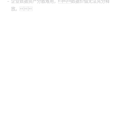
企业数据资产分散难用，数据价值无法充分释
放。
股票代
码：000034.SZ
ABG集团控股
ABG集团信息
ABG集团问学
ABG集团鲲泰
ABG集团云科
ABG集团商桥
山石网科
高科数聚
GoPomelo
联系我们
隐私政策
法律声明
网络安全与隐私保护